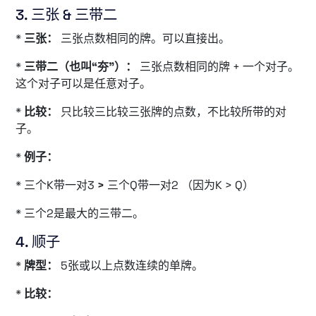
3. 三张 & 三带二
*
三张：
三张点数相同的牌。可以直接出。
*
三带二（也叫“夯”）：
三张点数相同的牌 + 一个对子。
这个对子可以是任意对子。
*
比较：
只比较三比较三张牌的点数，不比较所带的对
子。
*
例子：
* 三个K带一对3
>
三个Q带一对2 （因为K > Q）
* 三个2是最大的三带二。
4. 顺子
*
牌型：
5张或以上点数连续的单牌。
*
比较：