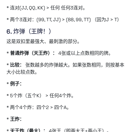
* 连对(JJ, QQ, KK) > 任何 任何3连对。
* 两个3连对：(99, TT, JJ) > (88, 99, TT) （因为J > T）
6. 炸弹（王牌！）
这是双扣里最强大、最刺激的部分。
*
普通炸弹（天王炸）：
4张或以上点数相同的牌。
*
比较：
张数越多的炸弹越大。如果张数相同，则按基本
大小比较点数。
*
例子：
* 5个炸（五个K） > 任何4个炸。
* 两个4个炸：四个2 > 四个A。
*
王炸：
*
天王炸（最大）：
4张王（即两大王+两小王）。