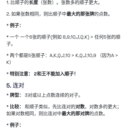
1. 比顺子的
长度
（张数）。张数多的顺子更大。
2. 如果张数相同，则比顺子中
最大的那张牌
的点数。
*
例子：
* 一个 一个6张的顺子(例如 8,9,10,J,Q,K) > 任何5张的顺
子。
* 两个都是5张顺子：A,K,Q,J,10 > K,Q,J,10,9 （因为A >
K）
*
特别注意：
2和王不能加入顺子！
5. 连对
*
牌型：
3对或以上点数连续的对子。
*
比较：
和顺子类似，先比连对的
对数
，对数多的更大；
如果对数相同，则比连对中
最大的那对牌
的点数。
*
例子：