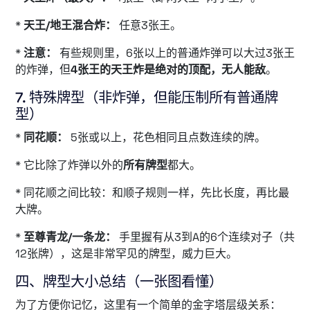
*
天王/地王混合炸：
任意3张王。
*
注意：
有些规则里，6张以上的普通炸弹可以大过3张王
的炸弹，但
4张王的天王炸是绝对的顶配，无人能敌
。
7. 特殊牌型（非炸弹，但能压制所有普通牌
型）
*
同花顺：
5张或以上，花色相同且点数连续的牌。
* 它比除了炸弹以外的
所有牌型
都大。
* 同花顺之间比较：和顺子规则一样，先比长度，再比最
大牌。
*
至尊青龙/一条龙：
手里握有从3到A的6个连续对子（共
12张牌），这是非常罕见的牌型，威力巨大。
四、牌型大小总结（一张图看懂）
为了方便你记忆，这里有一个简单的金字塔层级关系：