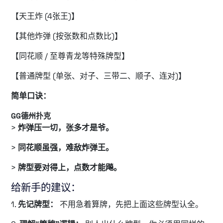
【天王炸 (4张王)】
【其他炸弹 (按张数和点数比)】
【同花顺 / 至尊青龙等特殊牌型】
【普通牌型 (单张、对子、三带二、顺子、连对)】
简单口诀：
GG德州扑克
>
炸弹压一切，张多才是爷。
>
同花顺虽强，难敌炸弹王。
>
牌型要对得上，点数才能飚。
给新手的建议：
1.
先记牌型：
不用急着算牌，先把上面这些牌型认全。