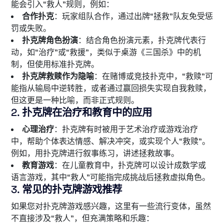
能会引入“救人”规则，例如：
合作扑克
：玩家组队合作，通过出牌“拯救”队友免受惩
罚或失败。
扑克牌角色扮演
：结合角色扮演元素，扑克牌代表行
动，如“治疗”或“救援”，类似于桌游《三国杀》中的机
制，但使用标准扑克牌。
扑克牌救赎作为隐喻
：在赌博或竞技扑克中，“救赎”可
能指从输局中逆转胜，或者通过赢回损失实现自我救赎，
但这更是一种比喻，而非正式规则。
2.
扑克牌在治疗和教育中的应用
心理治疗
：扑克牌有时被用于艺术治疗或游戏治疗
中，帮助个体表达情感、解决冲突，或实现个人“救赎”。
例如，用扑克牌进行叙事练习，讲述拯救故事。
教育游戏
：在儿童教育中，扑克牌可以设计成数学或
语言游戏，其中“救人”可能指完成挑战后拯救虚拟角色。
3.
常见的扑克牌游戏推荐
如果您对扑克牌游戏感兴趣，这里有一些流行变体，虽然
不直接涉及“救人”，但充满策略和乐趣：